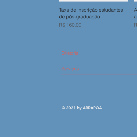
Visualização rápida
Taxa de inscrição estudantes
A
de pós-graduação
a
Preço
P
R$ 160,00
R
Diretoria
Serviços
© 2021 by ABRAPOA