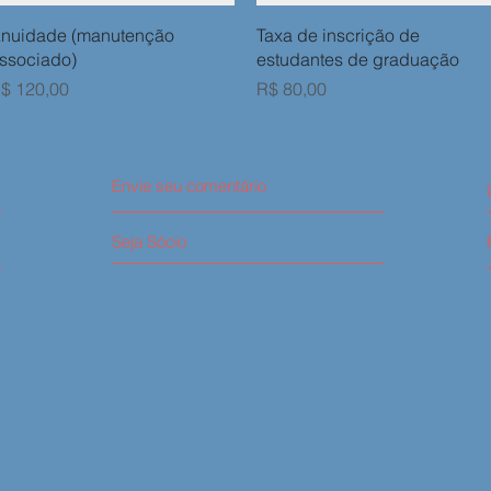
Visualização rápida
Visualização rápida
nuidade (manutenção
Taxa de inscrição de
ssociado)
estudantes de graduação
reço
Preço
$ 120,00
R$ 80,00
Envie seu comentário
Seja Sócio