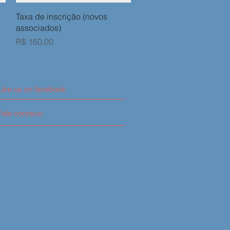
Visualização rápida
Taxa de inscrição (novos
associados)
Preço
R$ 160,00
Like us on facebook
Fale conosco